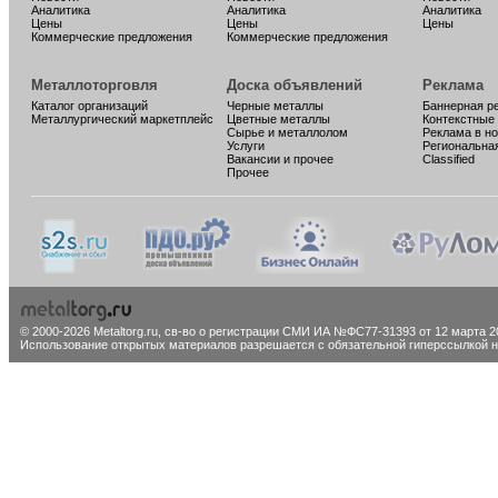
Аналитика
Аналитика
Аналитика
Цены
Цены
Цены
Коммерческие предложения
Коммерческие предложения
Металлоторговля
Доска объявлений
Реклама
Каталог организаций
Черные металлы
Баннерная р
Металлургический маркетплейс
Цветные металлы
Контекстные
Сырье и металлолом
Реклама в н
Услуги
Региональна
Вакансии и прочее
Classified
Прочее
© 2000-2026 Metaltorg.ru,
св-во о регистрации СМИ ИА №ФС77-31393 от 12 марта 20
Использование открытых материалов разрешается с обязательной гиперссылкой на 