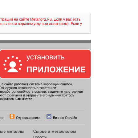
ации на сайте Metaltorg.Ru. Если у вас есть
я в левом верхнем углу под логотипом). Если у
На сайте работает система коррекции ошибок.
Обнаружив неточность в тексте или
неработоспособность ссылки, выделите на странице
этот фрагмент и отправьте его администратору
нажатием
Ctrl+Enter
.
те
Одноклассники
Бизнес Онлайн
ные металлы
Сырье и металлолом
Новости