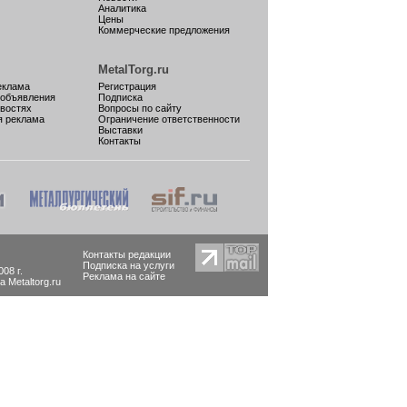
Аналитика
Цены
Коммерческие предложения
MetalTorg.ru
еклама
Регистрация
 объявления
Подписка
овостях
Вопросы по сайту
я реклама
Ограничение ответственности
Выставки
Контакты
Контакты редакции
Подписка на услуги
08 г.
Реклама на сайте
Metaltorg.ru