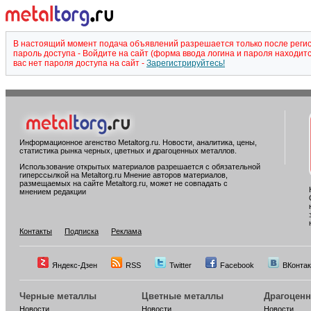
В настоящий момент подача объявлений разрешается только после регистр
пароль доступа - Войдите на сайт (форма ввода логина и пароля находитс
вас нет пароля доступа на сайт -
Зарегистрируйтесь!
Информационное агенство Metaltorg.ru. Новости, аналитика, цены,
статистика рынка черных, цветных и драгоценных металлов.
Использование открытых материалов разрешается с обязательной
гиперссылкой на Metaltorg.ru Мнение авторов материалов,
размещаемых на сайте Metaltorg.ru, может не совпадать с
мнением редакции
Контакты
Подписка
Реклама
Яндекс-Дзен
RSS
Twitter
Facebook
ВКонтак
Черные металлы
Цветные металлы
Драгоцен
Новости
Новости
Новости